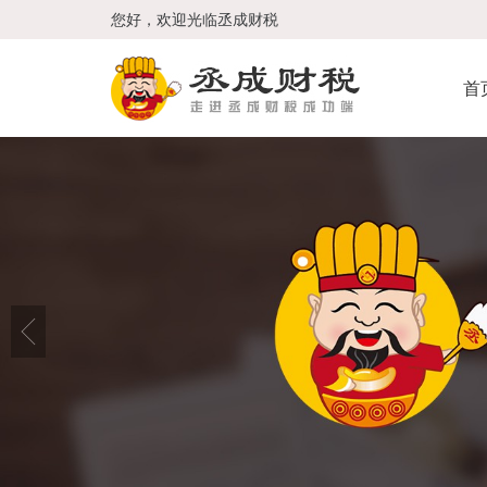
您好，欢迎光临丞成财税
首