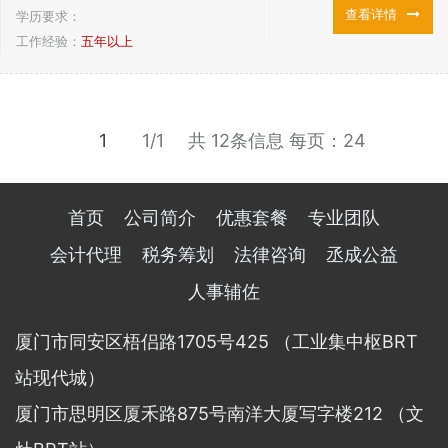
查看详情
学历要求：
工作经验：
五年以上
1
1/1
共 12条信息
每页：24
首页
公司简介
优惠套餐
专业团队
会计代理
税务筹划
法律咨询
丞成公益
人事辅佐
厦门市同安区梧侣路1705号425 （工业集中枢BRT
站现代城）
厦门市思明区厦禾路875号南洋大厦写字楼212 （文