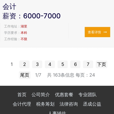
会计
薪资：
6000-7000
工作地址：
湖里
查看详情
学历要求：
本科
工作经验：
不限
1
2
3
4
5
6
7
下页
尾页
1/7
共 163条信息
每页：24
首页
公司简介
优惠套餐
专业团队
会计代理
税务筹划
法律咨询
丞成公益
人事辅佐