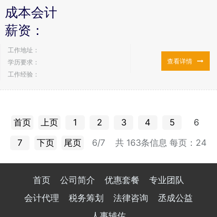
成本会计
薪资：
工作地址：
查看详情
学历要求：
工作经验：
首页
上页
1
2
3
4
5
6
7
下页
尾页
6/7
共 163条信息
每页：24
首页
公司简介
优惠套餐
专业团队
会计代理
税务筹划
法律咨询
丞成公益
人事辅佐