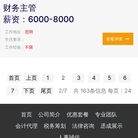
财务主管
薪资：
6000-8000
工作地址：
思明
查看详情
学历要求：
工作经验：
不限
首页
上页
1
2
3
4
5
6
7
下页
尾页
2/7
共 163条信息
每页：24
首页
公司简介
优惠套餐
专业团队
会计代理
税务筹划
法律咨询
丞成展示
人事辅佐