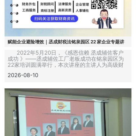
赋能企业避险增效｜丞成财税法铭泉园区 22 家企业专题讲
座成功举办
2022年5月20日，《感恩信赖 丞成辅佐客户
成功 》——丞成辅佐工厂老板成功在铭泉园区为
22家培训圆满举行，本次讲座的主讲人为高级财
务讲师——姚高杉老师以及吴玮莲律师(北京盈科
2026-08-10
律师事务所)，致力于让企业避开财务和法律上的
风险，普及企业主财务和法律上的知识，让企业无
风险的安全赚钱又值钱。早晨九点，各位老板陆续
抵达铭泉洋伞会议室，在铭泉洋伞园区客户代表张
总的介