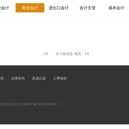
业会计
商业会计
进出口会计
会计主管
成本会计
1/0
共 0条信息
每页：24
筹划
法律咨询
丞成公益
人事辅佐
ed. 丞成财税 版权所有
闽ICP备19001656号-1