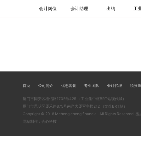
会计岗位
会计助理
出纳
工
首页
公司简介
优惠套餐
专业团队
会计代理
税务
厦门市同安区梧侣路1705号425 （工业集中枢BRT站现代城）
厦门市思明区厦禾路875号南洋大厦写字楼212 （文灶BRT站）
Copyright © 2018 Mcheng cheng financlal. All Rights Reserv
网站制作：
会心科技