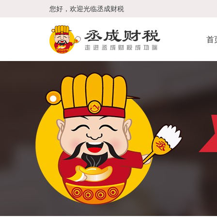
您好，欢迎光临丞成财税
首