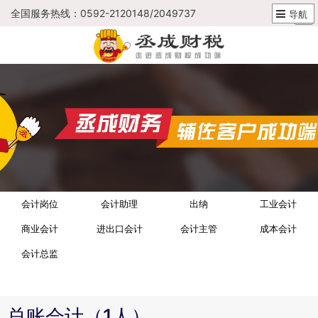
全国服务热线：0592-2120148/2049737
导航
会计岗位
会计助理
出纳
工业会计
商业会计
进出口会计
会计主管
成本会计
会计总监
总账会计（1人）