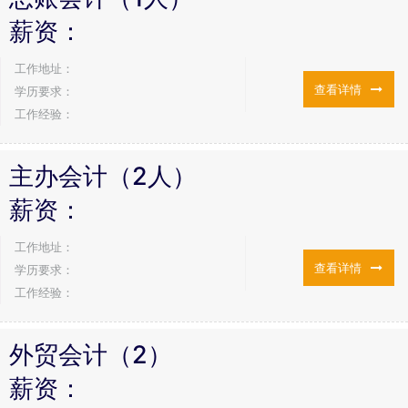
薪资：
工作地址：
查看详情
学历要求：
工作经验：
主办会计（2人）
薪资：
工作地址：
查看详情
学历要求：
工作经验：
外贸会计（2）
薪资：