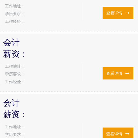
工作地址：
查看详情
学历要求：
工作经验：
会计
薪资：
工作地址：
查看详情
学历要求：
工作经验：
会计
薪资：
工作地址：
查看详情
学历要求：