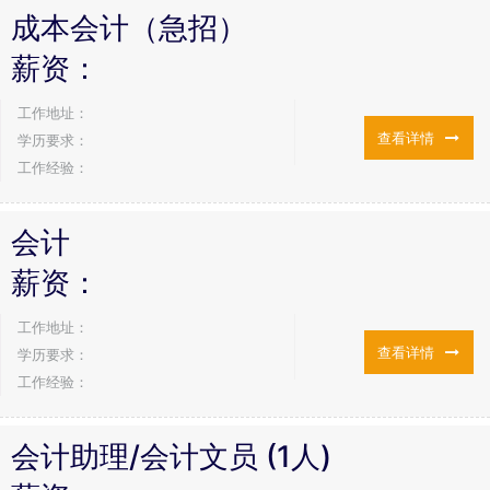
成本会计（急招）
薪资：
工作地址：
查看详情
学历要求：
工作经验：
会计
薪资：
工作地址：
查看详情
学历要求：
工作经验：
会计助理/会计文员 (1人)