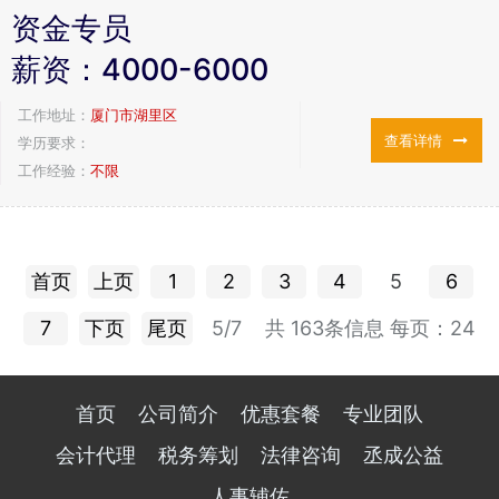
资金专员
薪资：
4000-6000
工作地址：
厦门市湖里区
查看详情
学历要求：
工作经验：
不限
首页
上页
1
2
3
4
5
6
7
下页
尾页
5/7
共 163条信息
每页：24
首页
公司简介
优惠套餐
专业团队
会计代理
税务筹划
法律咨询
丞成公益
人事辅佐