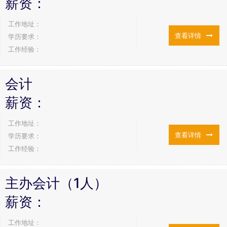
薪资：
工作地址：
查看详情
学历要求：
工作经验：
会计
薪资：
工作地址：
查看详情
学历要求：
工作经验：
主办会计（1人）
薪资：
工作地址：