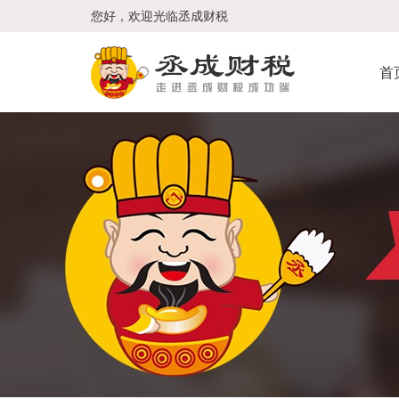
您好，欢迎光临丞成财税
首