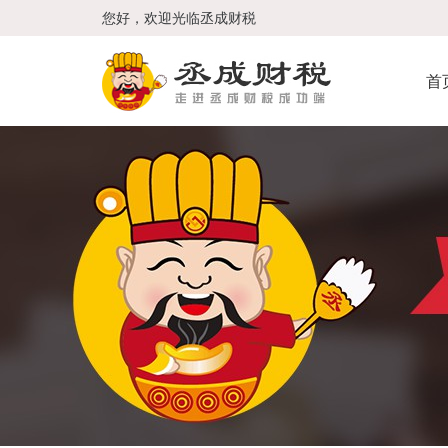
您好，欢迎光临丞成财税
首